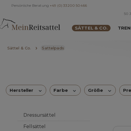
Persönliche Beratung
+49 (0) 33200 50466
springen
Zur Hauptnavigation springen
50 J
SÄTTEL & CO.
TREN
Sättel & Co.
Sattelpads
Hersteller
Farbe
Größe
Pr
Dressursättel
Fellsättel