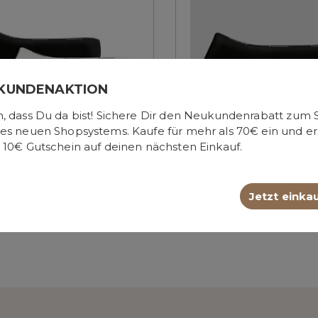
KUNDENAKTION
, dass Du da bist! Sichere Dir den Neukundenrabatt zum S
es neuen Shopsystems. Kaufe für mehr als 70€ ein und er
 10€ Gutschein auf deinen nächsten Einkauf.
PASSIER
PASSIER
Passier Bezug für
Passier
ezmuskelentlastungspad
Trapezmuskelentlast
Jetzt einka
22,00 €*
149,00 €*