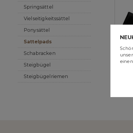
Springsättel
Vielseitigkeitssättel
Ponysättel
NEU
Sattelpads
Schön
Schabracken
unser
einen
Steigbügel
Steigbügelriemen
Trap