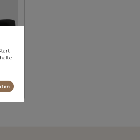
tart
halte
ungspad
ufen