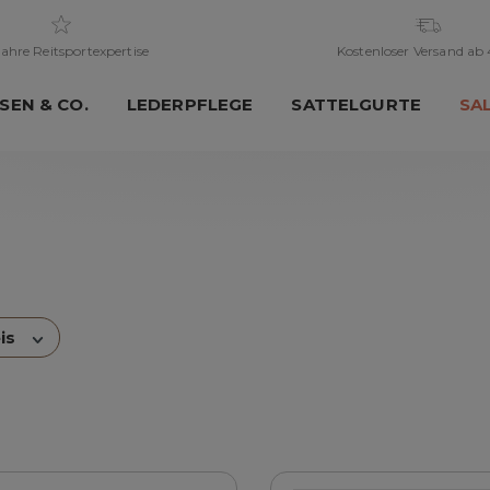
ahre Reitsportexpertise
Kostenloser Versand ab
SEN & CO.
LEDERPFLEGE
SATTELGURTE
SA
eis