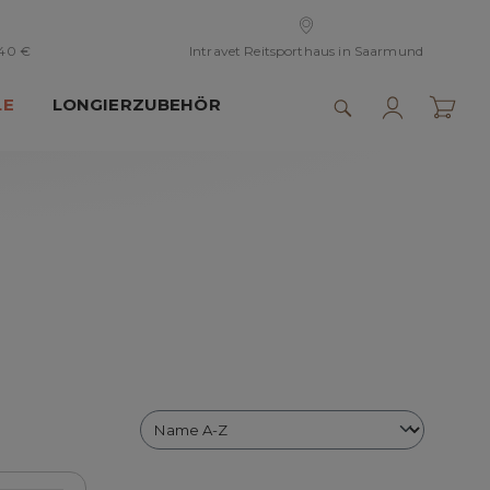
 40 €
Intravet Reitsporthaus in Saarmund
LE
LONGIERZUBEHÖR