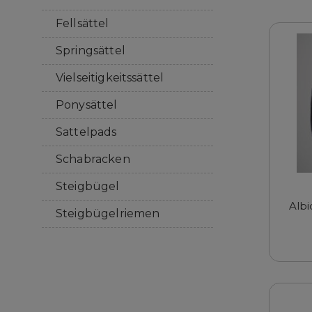
Fellsättel
Springsättel
Vielseitigkeitssättel
Ponysättel
Sattelpads
Schabracken
Steigbügel
Albi
Steigbügelriemen