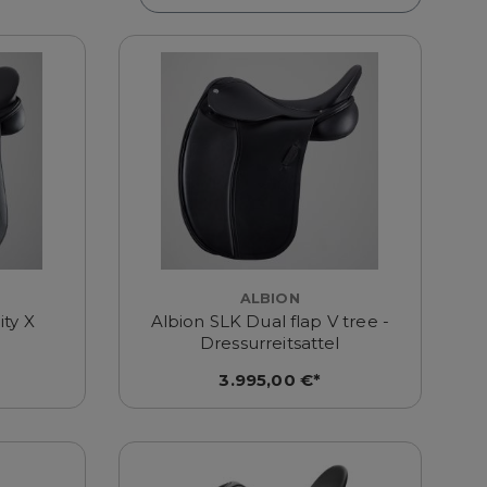
ALBION
ity X
Albion SLK Dual flap V tree -
Dressurreitsattel
3.995,00 €*