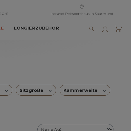
 40 €
Intravet Reitsporthaus in Saarmund
LE
LONGIERZUBEHÖR
e
Sitzgröße
Kammerweite