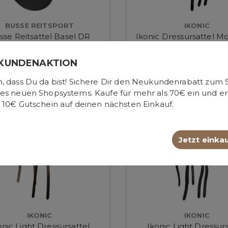
BUSSE REITSPORT
IKONIC
sse Reitsattel Basel DR
Ikonic Dressursattel M
Pro Evolution, kurze 
KUNDENAKTION
1.390,00 €*
2.900,00 €*
, dass Du da bist! Sichere Dir den Neukundenrabatt zum S
es neuen Shopsystems. Kaufe für mehr als 70€ ein und er
 10€ Gutschein auf deinen nächsten Einkauf.
Jetzt einka
IKONIC
IKONIC
onic Light Dressursattel
Ikonic Light Dressurs