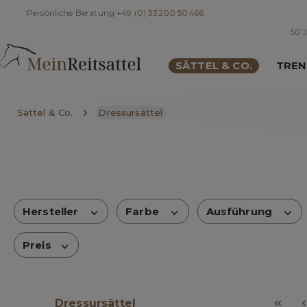
Persönliche Beratung
+49 (0) 33200 50466
springen
Zur Hauptnavigation springen
50 J
SÄTTEL & CO.
TREN
Sättel & Co.
Dressursättel
Hersteller
Farbe
Ausführung
Preis
Dressursättel