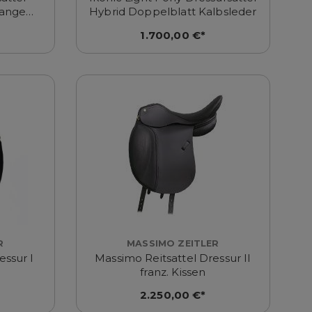
lange
Hybrid Doppelblatt Kalbsleder
warz
1.700,00 €*
R
MASSIMO ZEITLER
essur I
Massimo Reitsattel Dressur II
franz. Kissen
2.250,00 €*