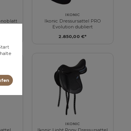
IKONIC
onoblatt
Ikonic Dressursattel PRO
Pausche
Evolution dubliert
2.850,00 €*
tart
halte
ufen
IKONIC
attel
Ikonic Light Pony Dressursattel