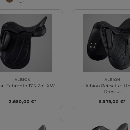
ALBION
ALBION
on Fabrento 17,5 Zoll XW
Albion Reitsattel Un
Dressur
2.650,00 €*
5.575,00 €*